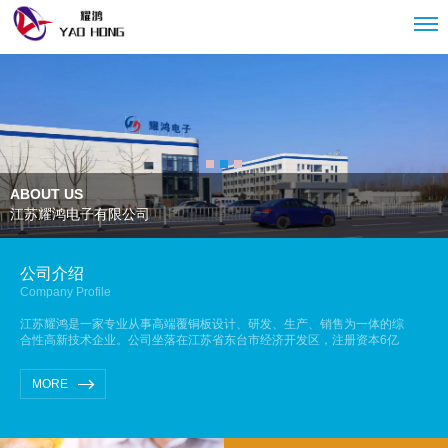
ABOUT US
江苏耀鸿电子有限公司
公司介绍
Company Profile
江苏耀鸿是一家专业从事高端覆铜板设计、研发、生产、销售为一体的综
合性高新技术企业。公司坐落在江苏省东台市经济开发区，注册资本6亿
人民币，占地面积241亩，现有专业技术人员60人，一期项目建设IC载板
30万张/年，高频高速等高档覆铜基板600万张/年，多层板连接片1800万
MORE
米/年，总投资12亿人民币，···