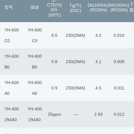
Z-
下
CTE(%)
Dk(10GHz)
Df(10GHz)
Tg(℃)
型号
描述
(50-
(RC50%)
(RC50%)
载
(DSC)
260℃)
YH-600
YH-600
0.5
230(DMA)
4.2
0.010
C0
C0
YH-600
YH-600
0.8
230(DMA)
4.1
0.008
B0
B0
YH-600
YH-600
0.9
230(DMA)
4.5
0.011
A0
A0
YH-400
YH-400
25ppm
―
2.93
0.012
294A0
294A0