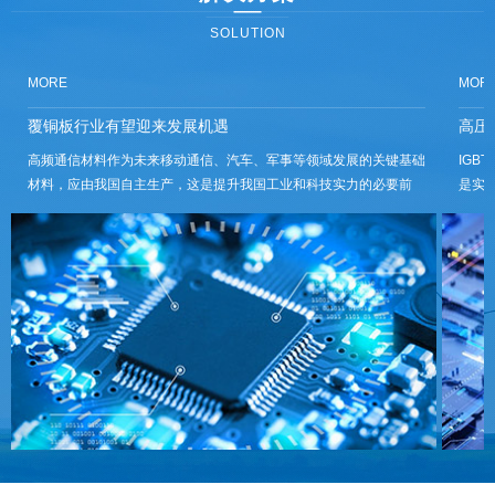
SOLUTION
MORE
MOR
覆铜板行业有望迎来发展机遇
高压
高频通信材料作为未来移动通信、汽车、军事等领域发展的关键基础
IGBT
材料，应由我国自主生产，这是提升我国工业和科技实力的必要前
是实
提。但是，与美国和日本公司相比，国内高频通信材料仍处于相对落
大、
后的状态。目前，在高频覆铜板领域，实现产品批量销售的国内企业
区大、
屈···