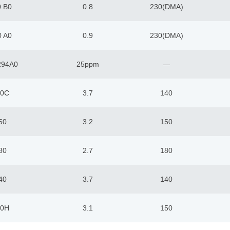
 B0
0.8
230(DMA)
 A0
0.9
230(DMA)
294A0
25ppm
―
40C
3.7
140
50
3.2
150
80
2.7
180
40
3.7
140
50H
3.1
150