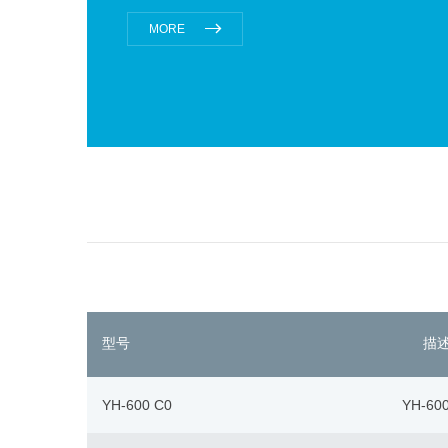
高速等高档覆铜基板600万张/年，多层板连接片180
MORE
币，···
型号
描
YH-600 C0
YH-60