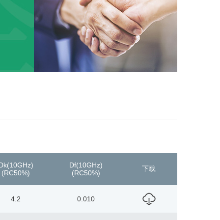
Dk(10GHz)
Df(10GHz)
下载
(RC50%)
(RC50%)
4.2
0.010